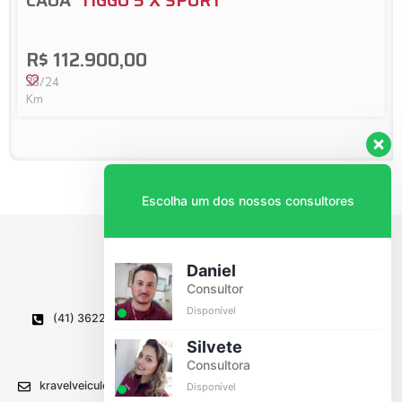
CAOA
TIGGO 5 X SPORT
R$ 112.900,00
23/24
38
Km
Escolha um dos nossos consultores
Daniel
Consultor
Disponível
(41) 3622-1336
Av. Caetano Munhoz da Rocha, 835
Wilson Montenegro, Lapa - PR
Silvete
CEP 83750-000
Consultora
kravelveiculos@kravel.com.br
Disponível