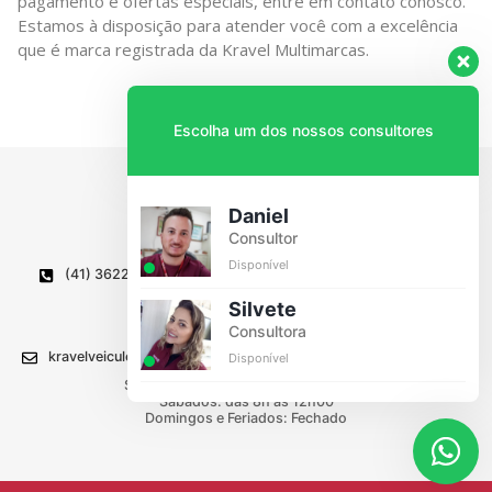
pagamento e ofertas especiais, entre em contato conosco.
Estamos à disposição para atender você com a excelência
que é marca registrada da Kravel Multimarcas.
Escolha um dos nossos consultores
Daniel
Consultor
Disponível
(41) 3622-1336
Av. Caetano Munhoz da Rocha, 835
Wilson Montenegro, Lapa - PR
Silvete
CEP 83750-000
Consultora
kravelveiculos@kravel.com.br
Disponível
Segunda a Sexta: das 8h00 às 18h00
Sábados: das 8h às 12h00
Domingos e Feriados: Fechado