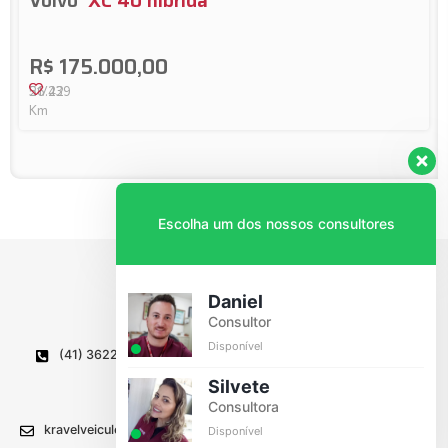
Volvo
XC 40 hibrida
R$ 175.000,00
21/22
56.439
Km
Escolha um dos nossos consultores
Daniel
Consultor
Disponível
(41) 3622-1336
Av. Caetano Munhoz da Rocha, 835
Wilson Montenegro, Lapa - PR
Silvete
CEP 83750-000
Consultora
kravelveiculos@kravel.com.br
Disponível