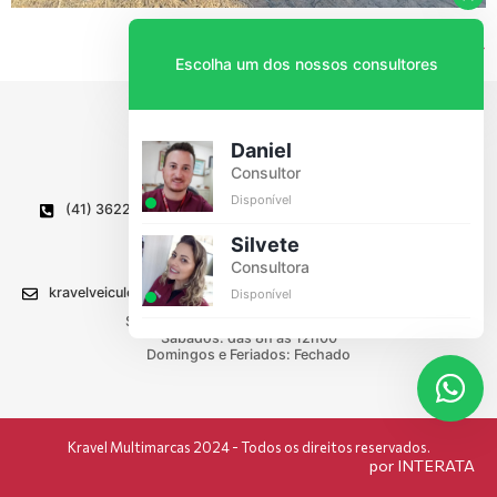
Próximo
→
Escolha um dos nossos consultores
Daniel
Consultor
Disponível
(41) 3622-1336
Av. Caetano Munhoz da Rocha, 835
Wilson Montenegro, Lapa - PR
Silvete
CEP 83750-000
Consultora
kravelveiculos@kravel.com.br
Disponível
Segunda a Sexta: das 8h00 às 18h00
Sábados: das 8h às 12h00
Domingos e Feriados: Fechado
Kravel Multimarcas 2024 - Todos os direitos reservados.
por INTERATA