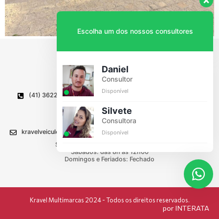
Escolha um dos nossos consultores
Daniel
Consultor
Disponível
(41) 3622-1336
Av. Caetano Munhoz da Rocha, 835
Wilson Montenegro, Lapa - PR
Silvete
CEP 83750-000
Consultora
kravelveiculos@kravel.com.br
Disponível
Segunda a Sexta: das 8h00 às 18h00
Sábados: das 8h às 12h00
Domingos e Feriados: Fechado
Kravel Multimarcas 2024 - Todos os direitos reservados.
por INTERATA