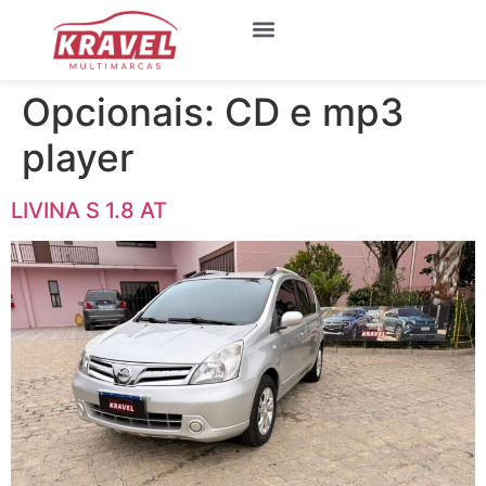
Quem Somos
Meus Favoritos
Opcionais:
CD e mp3
player
LIVINA S 1.8 AT