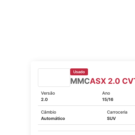
Usado
MMC
ASX 2.0 CV
Versão
Ano
2.0
15/16
Câmbio
Carroceria
Automático
SUV