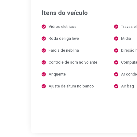
Itens do veículo
Vidros eletricos
Travas el
Roda de liga leve
Midia
Farois de neblina
Direção h
Controle de som no volante
Computa
Ar quente
Ar condi
Ajuste de altura no banco
Air bag