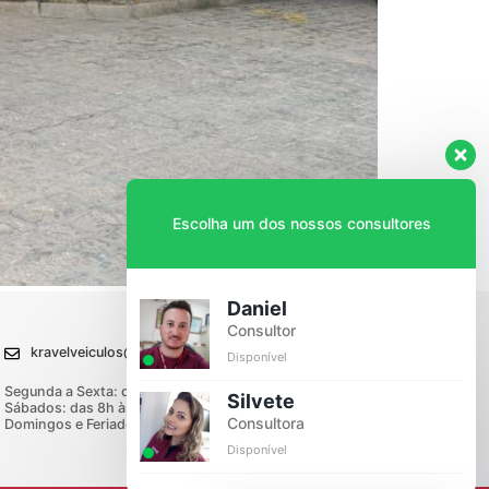
Escolha um dos nossos consultores
Daniel
Consultor
kravelveiculos@kravel.com.br
Disponível
Segunda a Sexta: das 8h00 às 18h00
Silvete
Sábados: das 8h às 12h00
Consultora
Domingos e Feriados: Fechado
Disponível