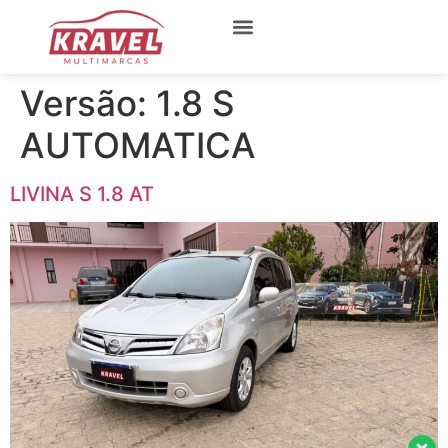
Quem Somos
Meus Favoritos
Versão:
1.8 S
AUTOMATICA
LIVINA S 1.8 AT