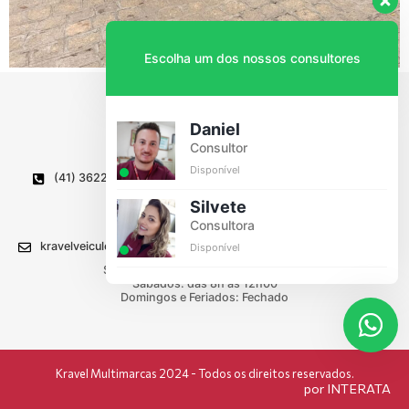
Escolha um dos nossos consultores
Daniel
Consultor
Disponível
(41) 3622-1336
Av. Caetano Munhoz da Rocha, 835
Wilson Montenegro, Lapa - PR
Silvete
CEP 83750-000
Consultora
kravelveiculos@kravel.com.br
Disponível
Segunda a Sexta: das 8h00 às 18h00
Sábados: das 8h às 12h00
Domingos e Feriados: Fechado
Kravel Multimarcas 2024 - Todos os direitos reservados.
por INTERATA