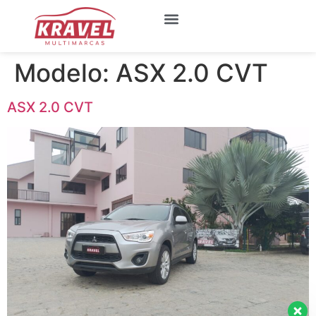
Quem Somos
Meus Favoritos
Modelo:
ASX 2.0 CVT
ASX 2.0 CVT